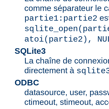
comme séparateur le car
est
partie1:partie2
sqlite_open(parti
atoi(partie2), NU
SQLite3
La chaîne de connexio
directement à
sqlite
ODBC
datasource, user, pass
ctimeout, stimeout, ac