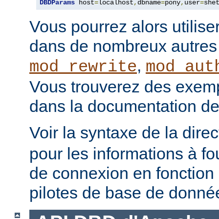
DBDParams
 host
=
localhost
,
dbname
=
pony
,
user
=
she
Vous pourrez alors utilise
dans de nombreux autre
,
mod_rewrite
mod_aut
Vous trouverez des exempl
dans la documentation de
Voir la syntaxe de la dire
pour les informations à fo
de connexion en fonction 
pilotes de base de donné