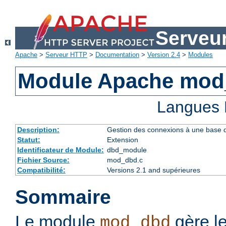
Serveu
Apache
>
Serveur HTTP
>
Documentation
>
Version 2.4
>
Modules
Module Apache mo
Langues 
Description:
Gestion des connexions à une base
Statut:
Extension
Identificateur de Module:
dbd_module
Fichier Source:
mod_dbd.c
Compatibilité:
Versions 2.1 and supérieures
Sommaire
Le module
gère l
mod_dbd