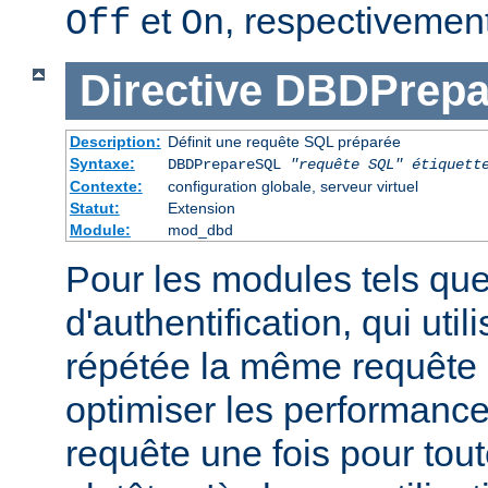
et
, respectivement
Off
On
Directive
DBDPrepa
Description:
Définit une requête SQL préparée
Syntaxe:
DBDPrepareSQL
"requête SQL"
étiquett
Contexte:
configuration globale, serveur virtuel
Statut:
Extension
Module:
mod_dbd
Pour les modules tels qu
d'authentification, qui uti
répétée la même requête
optimiser les performance
requête une fois pour tou