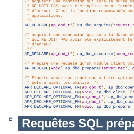
/* acquiert une connexion qui aura la durée de
 * NE DOIT PAS avoir été explicitement fermée.
 * d'erreur. C'est la fonction recommandée pou
 * applications.

 */
AP_DECLARE
(
ap_dbd_t
*)
ap_dbd_acquire
(
request_
/* acquiert une connexion qui aura la durée de
 * qui NE DOIT PAS avoir été explicitement fer
 * d'erreur.

 */
AP_DECLARE
(
ap_dbd_t
*)
ap_dbd_cacquire
(
conn_re
/* Prépare une requête qu'un module client po
AP_DECLARE
(
void
)
ap_dbd_prepare
(
server_rec
*,
/* Exporte aussi ces fonctions à titre optionn
 * péfèreraient les utiliser */
APR_DECLARE_OPTIONAL_FN
(
ap_dbd_t
*,
ap_dbd_ope
APR_DECLARE_OPTIONAL_FN
(
void
,
ap_dbd_close
,
(
APR_DECLARE_OPTIONAL_FN
(
ap_dbd_t
*,
ap_dbd_acq
APR_DECLARE_OPTIONAL_FN
(
ap_dbd_t
*,
ap_dbd_cac
APR_DECLARE_OPTIONAL_FN
(
void
,
ap_dbd_prepare
,
Requêtes SQL prép