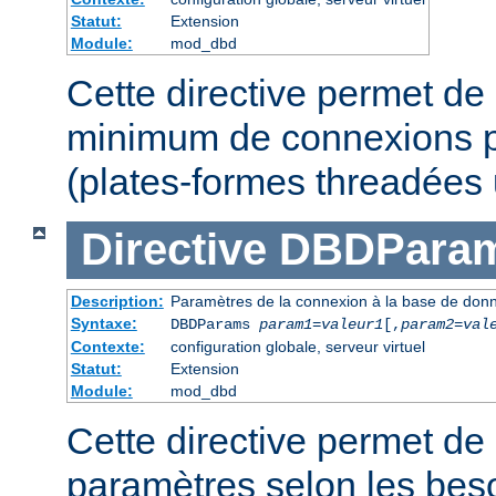
Statut:
Extension
Module:
mod_dbd
Cette directive permet de 
minimum de connexions p
(plates-formes threadées
Directive
DBDPara
Description:
Paramètres de la connexion à la base de don
Syntaxe:
DBDParams
param1
=
valeur1
[,
param2
=
val
Contexte:
configuration globale, serveur virtuel
Statut:
Extension
Module:
mod_dbd
Cette directive permet de 
paramètres selon les beso