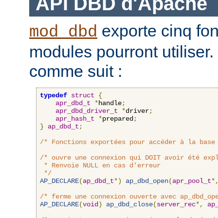
API DBD d'Apache
exporte cinq fon
mod_dbd
modules pourront utiliser.
comme suit :
typedef
struct
{
apr_dbd_t
*
handle
;
apr_dbd_driver_t
*
driver
;
apr_hash_t
*
prepared
;
}
ap_dbd_t
;
/* Fonctions exportées pour accéder à la base
/* ouvre une connexion qui DOIT avoir été expl
 * Renvoie NULL en cas d'erreur

 */
AP_DECLARE
(
ap_dbd_t
*)
ap_dbd_open
(
apr_pool_t
*
/* ferme une connexion ouverte avec ap_dbd_op
AP_DECLARE
(
void
)
ap_dbd_close
(
server_rec
*,
ap