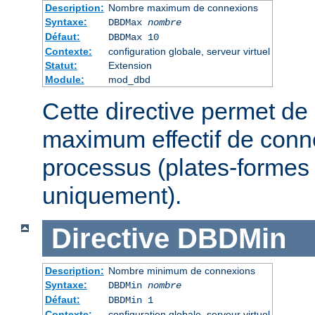
Description:
Nombre maximum de connexions
Syntaxe:
DBDMax
nombre
Défaut:
DBDMax 10
Contexte:
configuration globale, serveur virtuel
Statut:
Extension
Module:
mod_dbd
Cette directive permet de 
maximum effectif de conn
processus (plates-formes
uniquement).
Directive
DBDMin
Description:
Nombre minimum de connexions
Syntaxe:
DBDMin
nombre
Défaut:
DBDMin 1
Contexte:
configuration globale, serveur virtuel