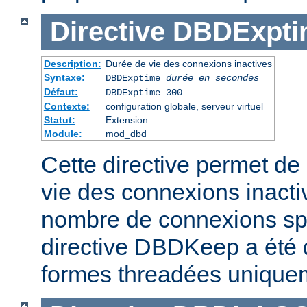
Directive
DBDExpti
Description:
Durée de vie des connexions inactives
Syntaxe:
DBDExptime
durée en secondes
Défaut:
DBDExptime 300
Contexte:
configuration globale, serveur virtuel
Statut:
Extension
Module:
mod_dbd
Cette directive permet de 
vie des connexions inacti
nombre de connexions spé
directive DBDKeep a été 
formes threadées unique